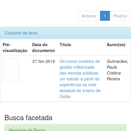
Anterior
1
Póximo
Conjunto de itens:
Pré-
Data do
Título
Autor(es)
visualização
documento
27-fev-2019
Os novos modelos de
Guimarães,
gestão militarizada
Paula
das escolas públicas:
Cristina
um estudo a partir da
Pereira
experiência na rede
estadual de ensino de
Goiás
Busca facetada
Membros da Banca