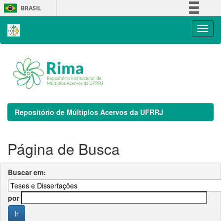
Skip
BRASIL
navigation
Simplifique!
Comunica BR
Participe
Acesso à informação
Legislação
Canais
Repositório de Múltiplos Acervos da UFRRJ
Página de Busca
Buscar em:
por