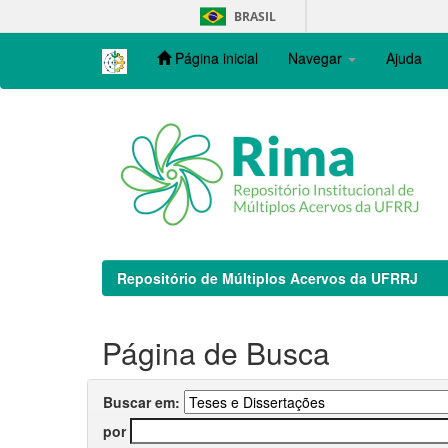
Skip
BRASIL
navigation
Página inicial
Navegar
Ajuda
Repositório de Múltiplos Acervos da UFRRJ
Página de Busca
Buscar em:
por