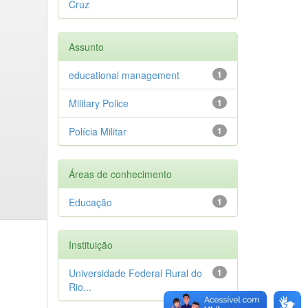
Cruz
Assunto
educational management
1
Military Police
1
Polícia Militar
1
Áreas de conhecimento
Educação
1
Instituição
Universidade Federal Rural do
1
Rio...