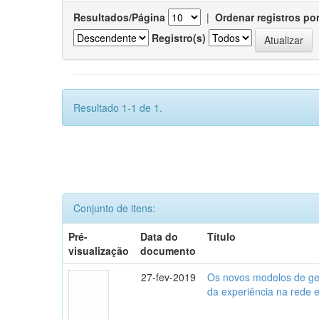
Resultados/Página
|
Ordenar registros po
Registro(s)
Resultado 1-1 de 1.
Conjunto de itens:
Pré-
Data do
Título
visualização
documento
27-fev-2019
Os novos modelos de gest
da experiência na rede 