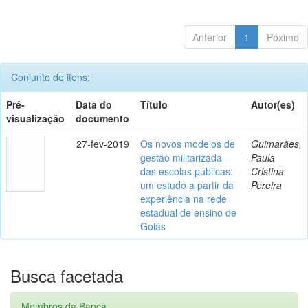
Anterior
1
Póximo
Conjunto de itens:
Pré-
Data do
Título
Autor(es)
visualização
documento
27-fev-2019
Os novos modelos de
Guimarães,
gestão militarizada
Paula
das escolas públicas:
Cristina
um estudo a partir da
Pereira
experiência na rede
estadual de ensino de
Goiás
Busca facetada
Membros da Banca