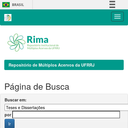
Skip
BRASIL
navigation
Simplifique!
Comunica BR
Participe
Acesso à informação
Legislação
Canais
Repositório de Múltiplos Acervos da UFRRJ
Página de Busca
Buscar em:
por