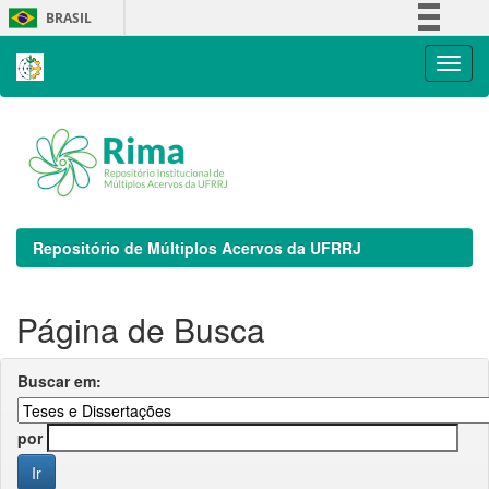
Skip
BRASIL
navigation
Simplifique!
Comunica BR
Participe
Acesso à informação
Legislação
Canais
Repositório de Múltiplos Acervos da UFRRJ
Página de Busca
Buscar em:
por