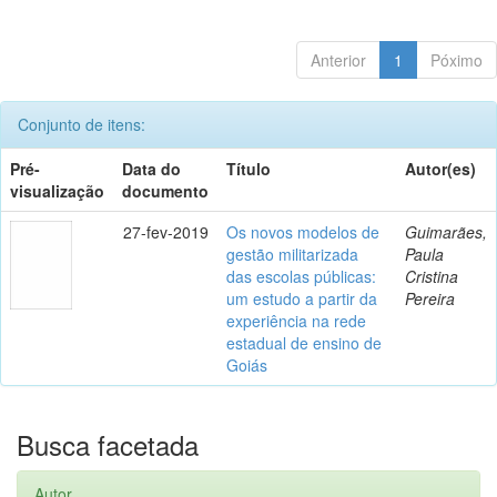
Anterior
1
Póximo
Conjunto de itens:
Pré-
Data do
Título
Autor(es)
visualização
documento
27-fev-2019
Os novos modelos de
Guimarães,
gestão militarizada
Paula
das escolas públicas:
Cristina
um estudo a partir da
Pereira
experiência na rede
estadual de ensino de
Goiás
Busca facetada
Autor