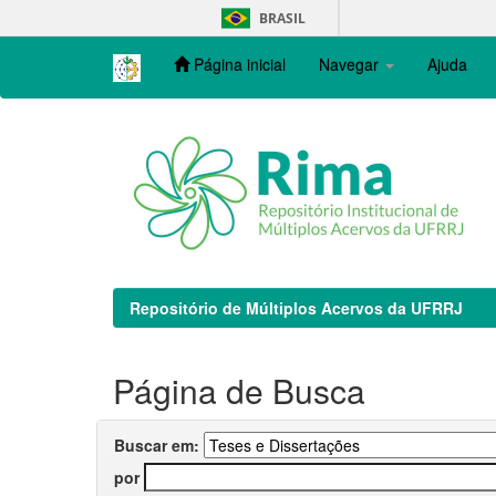
Skip
BRASIL
navigation
Página inicial
Navegar
Ajuda
Repositório de Múltiplos Acervos da UFRRJ
Página de Busca
Buscar em:
por