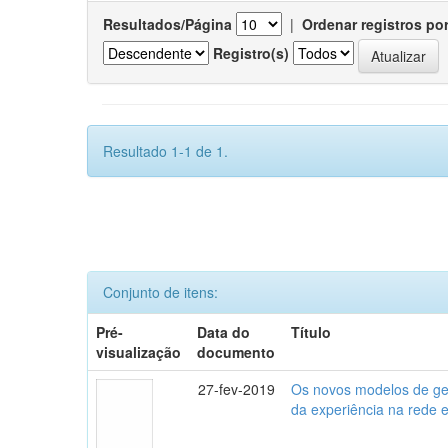
Resultados/Página
|
Ordenar registros po
Registro(s)
Resultado 1-1 de 1.
Conjunto de itens:
Pré-
Data do
Título
visualização
documento
27-fev-2019
Os novos modelos de gest
da experiência na rede 