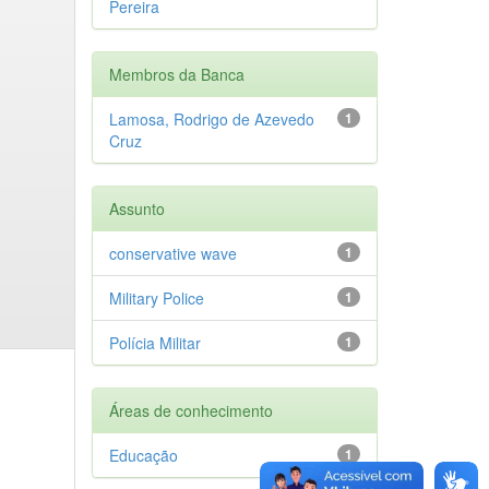
Pereira
Membros da Banca
Lamosa, Rodrigo de Azevedo
1
Cruz
Assunto
conservative wave
1
Military Police
1
Polícia Militar
1
Áreas de conhecimento
Educação
1