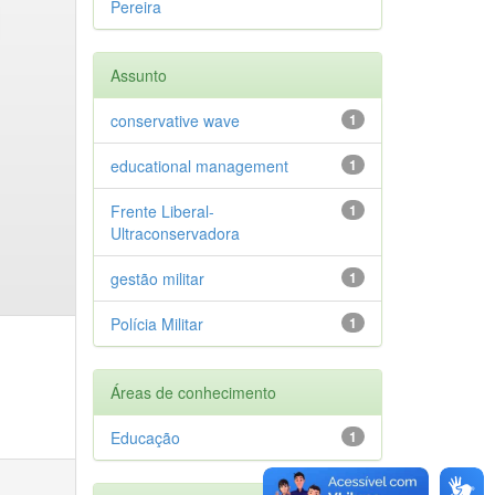
Pereira
Assunto
conservative wave
1
educational management
1
Frente Liberal-
1
Ultraconservadora
gestão militar
1
Polícia Militar
1
Áreas de conhecimento
Educação
1