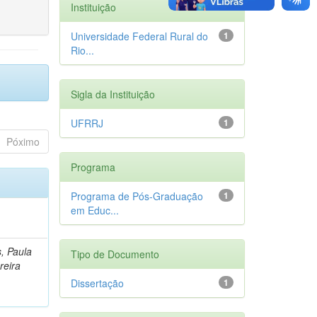
Instituição
Universidade Federal Rural do
1
Rio...
Sigla da Instituição
UFRRJ
1
Póximo
Programa
Programa de Pós-Graduação
1
em Educ...
, Paula
Tipo de Documento
reira
Dissertação
1