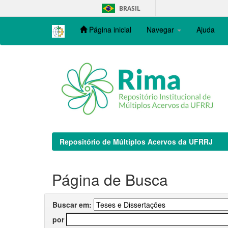
Skip
BRASIL
navigation
Página inicial
Navegar
Ajuda
Repositório de Múltiplos Acervos da UFRRJ
Página de Busca
Buscar em:
por