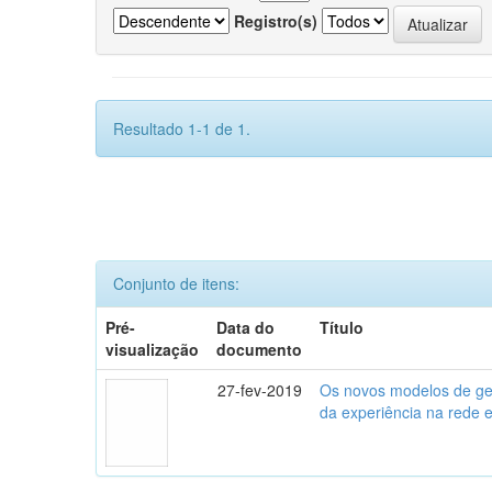
Registro(s)
Resultado 1-1 de 1.
Conjunto de itens:
Pré-
Data do
Título
visualização
documento
27-fev-2019
Os novos modelos de gest
da experiência na rede 