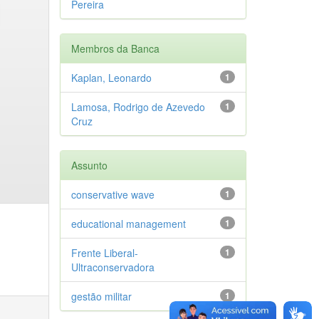
Pereira
Membros da Banca
Kaplan, Leonardo
1
Lamosa, Rodrigo de Azevedo
1
Cruz
Assunto
conservative wave
1
educational management
1
Frente Liberal-
1
Ultraconservadora
gestão militar
1