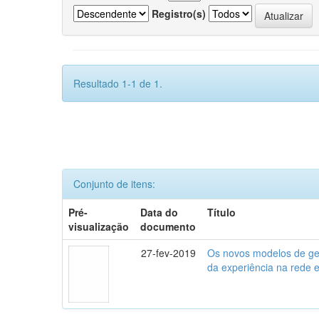
Registro(s)
Resultado 1-1 de 1.
Conjunto de itens:
Pré-
Data do
Título
visualização
documento
27-fev-2019
Os novos modelos de gest
da experiência na rede 