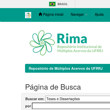
Skip
BRASIL
navigation
Página inicial
Navegar
Ajuda
Repositório de Múltiplos Acervos da UFRRJ
Página de Busca
Buscar em:
por