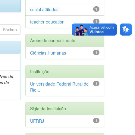
social attitudes
1
teacher education
1
Póximo
Áreas de conhecimento
Ciências Humanas
1
Instituição
lves de
es de
Universidade Federal Rural do
1
Rio...
Sigla da Instituição
UFRRJ
1