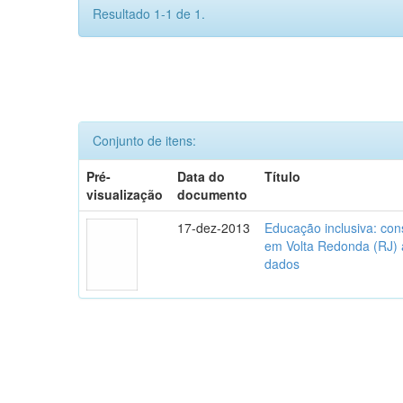
Resultado 1-1 de 1.
Conjunto de itens:
Pré-
Data do
Título
visualização
documento
17-dez-2013
Educação inclusiva: con
em Volta Redonda (RJ) a
dados