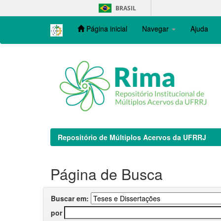
Skip
BRASIL
navigation
Página inicial
Navegar
Ajuda
Repositório de Múltiplos Acervos da UFRRJ
Página de Busca
Buscar em:
por