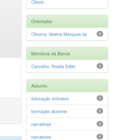
Oliveir...
Orientador
Oliveira, Valéria Marques de
1
Membros da Banca
Carvalho, Rosita Edler
1
Assunto
educação inclusiva
1
formação docente
1
narrativas
1
narratives
1