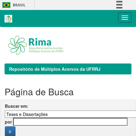
Skip
BRASIL
navigation
Simplifique!
Comunica BR
Participe
Acesso à informação
Legislação
Canais
Repositório de Múltiplos Acervos da UFRRJ
Página de Busca
Buscar em:
por