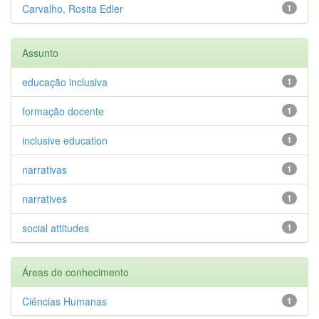
Carvalho, Rosita Edler
1
Assunto
educação inclusiva
1
formação docente
1
inclusive education
1
narrativas
1
narratives
1
social attitudes
1
Áreas de conhecimento
Ciências Humanas
1