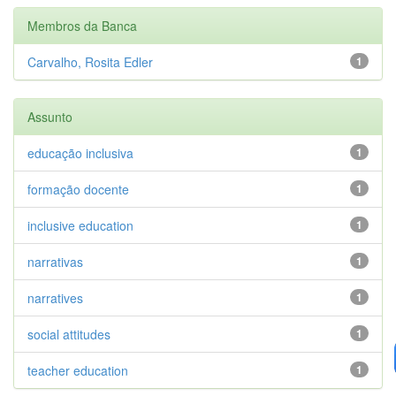
Membros da Banca
Carvalho, Rosita Edler
1
Assunto
educação inclusiva
1
formação docente
1
inclusive education
1
narrativas
1
narratives
1
social attitudes
1
teacher education
1