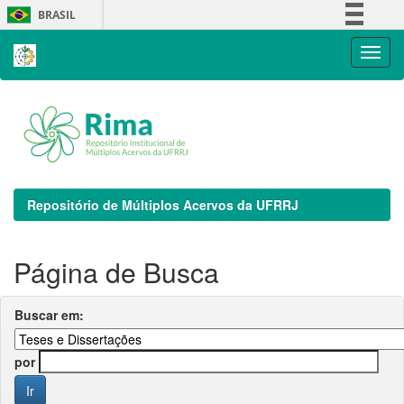
Skip
BRASIL
navigation
Simplifique!
Comunica BR
Participe
Acesso à informação
Legislação
Canais
Repositório de Múltiplos Acervos da UFRRJ
Página de Busca
Buscar em:
por