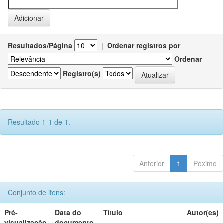
Resultados/Página
|
Ordenar registros por
Ordenar
Registro(s)
Resultado 1-1 de 1.
Anterior
1
Póximo
Conjunto de itens:
Pré-
Data do
Título
Autor(es)
visualização
documento