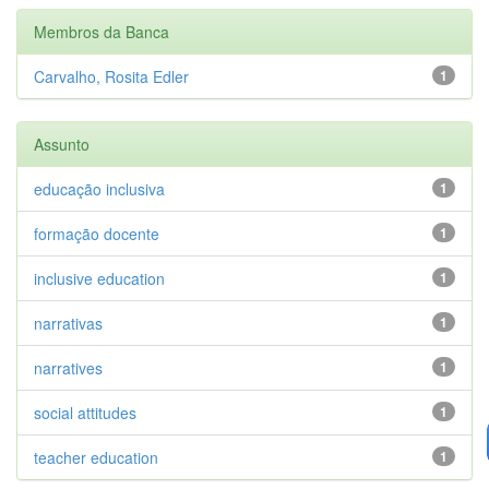
Membros da Banca
Carvalho, Rosita Edler
1
Assunto
educação inclusiva
1
formação docente
1
inclusive education
1
narrativas
1
narratives
1
social attitudes
1
teacher education
1