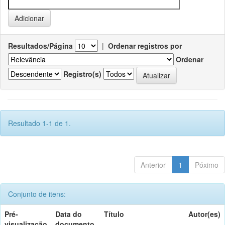
Resultados/Página
|
Ordenar registros por
Ordenar
Registro(s)
Resultado 1-1 de 1.
Anterior
1
Póximo
Conjunto de itens:
Pré-
Data do
Título
Autor(es)
visualização
documento