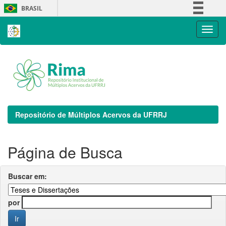
Skip
BRASIL
navigation
Simplifique!
Comunica BR
Participe
Acesso à informação
Legislação
Canais
Repositório de Múltiplos Acervos da UFRRJ
Página de Busca
Buscar em:
por