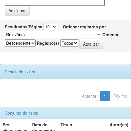
Resultados/Página
|
Ordenar registros por
Ordenar
Registro(s)
Resultado 1-1 de 1.
Anterior
1
Póximo
Conjunto de itens:
Pré-
Data do
Título
Autor(es)
visualização
documento