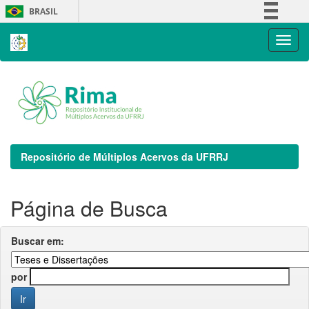
Skip
BRASIL
navigation
Simplifique!
Comunica BR
Participe
Acesso à informação
Legislação
Canais
Repositório de Múltiplos Acervos da UFRRJ
Página de Busca
Buscar em:
por