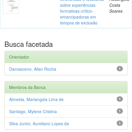
sobre experiências
Costa
formativas crítico-
Soares
emancipadoras em
tempos de exclusão
Busca facetada
Orientador
Damasceno, Allan Rocha
1
Membros da Banca
Almeida, Mariangela Lima de
1
Santiago, Mylene Cristina
1
Silva Junior, Aureliano Lopes da
1