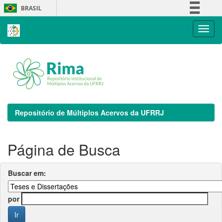
Skip
BRASIL
navigation
Simplifique!
Comunica BR
Participe
Acesso à informação
Legislação
Canais
Repositório de Múltiplos Acervos da UFRRJ
Página de Busca
Buscar em:
por