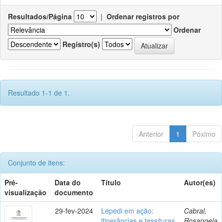
Resultados/Página
|
Ordenar registros por
Ordenar
Registro(s)
Resultado 1-1 de 1.
Anterior
1
Póximo
Conjunto de itens:
Pré-
Data do
Título
Autor(es)
visualização
documento
29-fev-2024
Lepedi em ação:
Cabral,
itinerâncias e tessituras
Rosangela