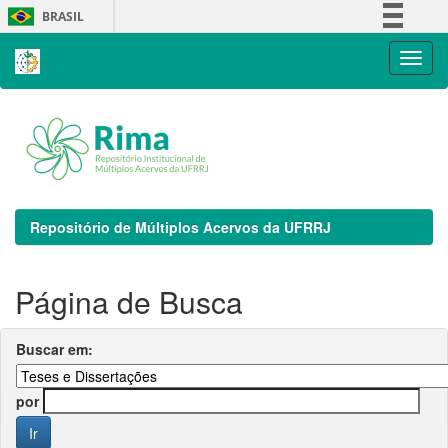
Skip
BRASIL
navigation
Simplifique!
Comunica BR
Participe
Acesso à informação
Legislação
Canais
Repositório de Múltiplos Acervos da UFRRJ
Página de Busca
Buscar em:
por