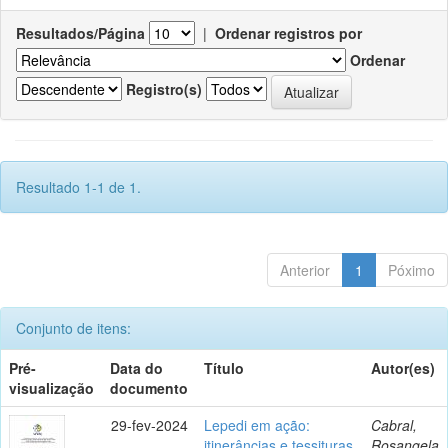
Resultados/Página
|
Ordenar registros por
Ordenar
Registro(s)
Resultado 1-1 de 1.
Anterior
1
Póximo
Conjunto de itens:
Pré-
Data do
Título
Autor(es)
visualização
documento
29-fev-2024
Lepedi em ação:
Cabral,
itinerâncias e tessituras
Rosangela