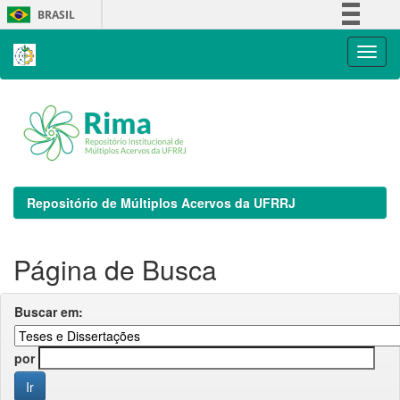
Skip
BRASIL
navigation
Simplifique!
Comunica BR
Participe
Acesso à informação
Legislação
Canais
Repositório de Múltiplos Acervos da UFRRJ
Página de Busca
Buscar em:
por