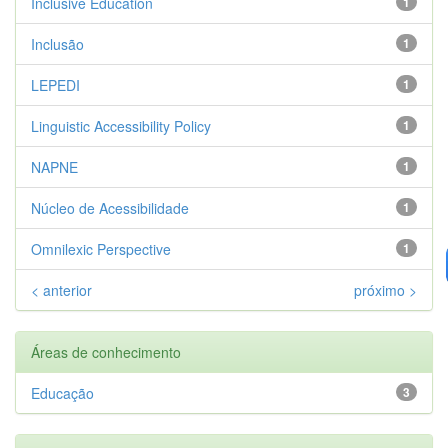
Inclusive Education
1
Inclusão
1
LEPEDI
1
Linguistic Accessibility Policy
1
NAPNE
1
Núcleo de Acessibilidade
1
Omnilexic Perspective
1
< anterior
próximo >
Áreas de conhecimento
Educação
3