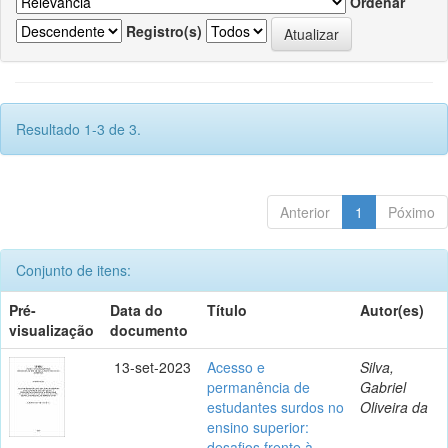
Ordenar
Registro(s)
Resultado 1-3 de 3.
Anterior
1
Póximo
Conjunto de itens:
Pré-
Data do
Título
Autor(es)
visualização
documento
13-set-2023
Acesso e
Silva,
permanência de
Gabriel
estudantes surdos no
Oliveira da
ensino superior:
desafios frente à