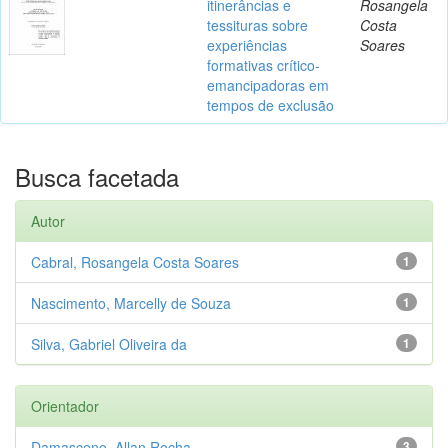
itinerâncias e
Rosangela
tessituras sobre
Costa
experiências
Soares
formativas crítico-
emancipadoras em
tempos de exclusão
Busca facetada
Autor
Cabral, Rosangela Costa Soares
1
Nascimento, Marcelly de Souza
1
Silva, Gabriel Oliveira da
1
Orientador
Damasceno, Allan Rocha
3