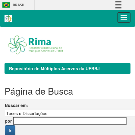
Skip
BRASIL
navigation
Simplifique!
Comunica BR
Participe
Acesso à informação
Legislação
Canais
Repositório de Múltiplos Acervos da UFRRJ
Página de Busca
Buscar em:
por