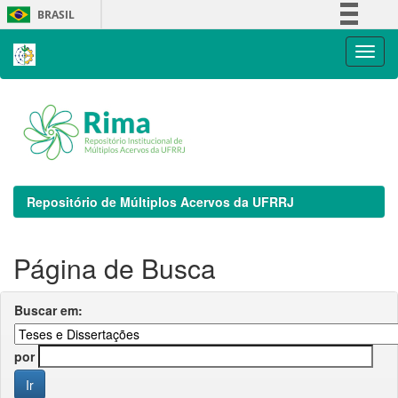
Skip
BRASIL
navigation
Simplifique!
Comunica BR
Participe
Acesso à informação
Legislação
Canais
Repositório de Múltiplos Acervos da UFRRJ
Página de Busca
Buscar em:
por