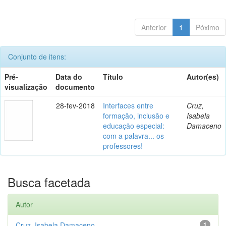
Anterior
1
Póximo
Conjunto de itens:
Pré-
Data do
Título
Autor(es)
visualização
documento
28-fev-2018
Interfaces entre
Cruz,
formação, inclusão e
Isabela
educação especial:
Damaceno
com a palavra... os
professores!
Busca facetada
Autor
Cruz, Isabela Damaceno
1