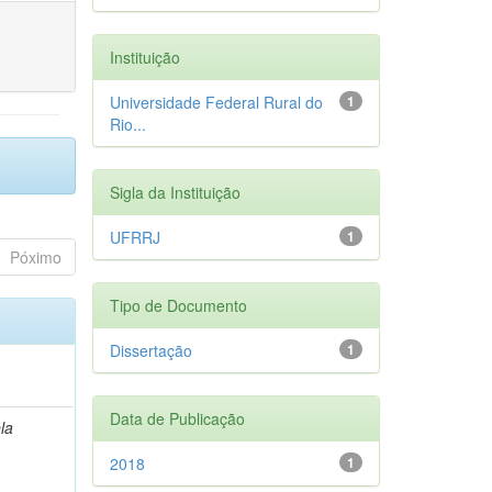
Instituição
Universidade Federal Rural do
1
Rio...
Sigla da Instituição
UFRRJ
1
Póximo
Tipo de Documento
Dissertação
1
Data de Publicação
la
2018
1