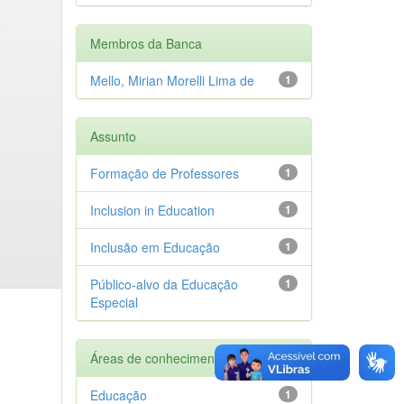
Membros da Banca
Mello, Mirian Morelli Lima de
1
Assunto
Formação de Professores
1
Inclusion in Education
1
Inclusão em Educação
1
Público-alvo da Educação
1
Especial
Áreas de conhecimento
Educação
1