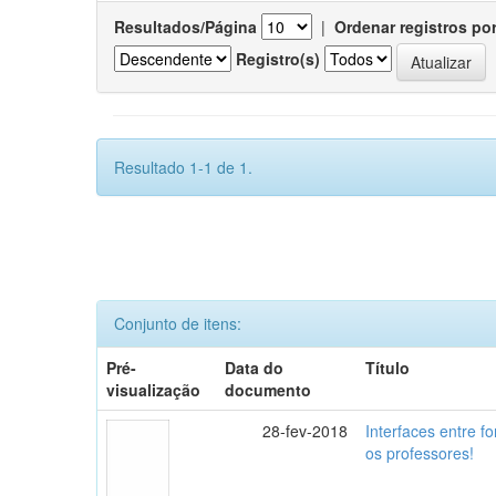
Resultados/Página
|
Ordenar registros po
Registro(s)
Resultado 1-1 de 1.
Conjunto de itens:
Pré-
Data do
Título
visualização
documento
28-fev-2018
Interfaces entre f
os professores!