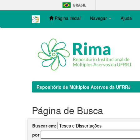
Skip
BRASIL
navigation
Página inicial
Navegar
Ajuda
Repositório de Múltiplos Acervos da UFRRJ
Página de Busca
Buscar em:
por