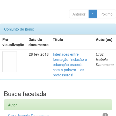
Anterior
1
Póximo
Conjunto de itens:
Pré-
Data do
Título
Autor(es)
visualização
documento
28-fev-2018
Interfaces entre
Cruz,
formação, inclusão e
Isabela
educação especial:
Damaceno
com a palavra... os
professores!
Busca facetada
Autor
Cruz, Isabela Damaceno
1