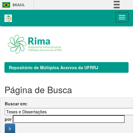
Skip
BRASIL
navigation
Simplifique!
Comunica BR
Participe
Acesso à informação
Legislação
Canais
Repositório de Múltiplos Acervos da UFRRJ
Página de Busca
Buscar em:
por