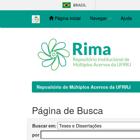
Skip
BRASIL
navigation
Página inicial
Navegar
Ajuda
Repositório de Múltiplos Acervos da UFRRJ
Página de Busca
Buscar em:
por