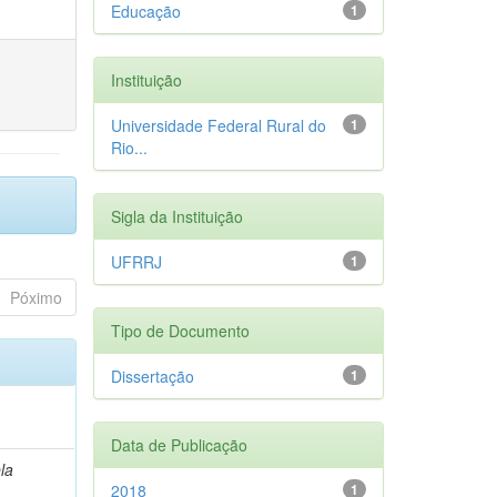
Educação
1
Instituição
Universidade Federal Rural do
1
Rio...
Sigla da Instituição
UFRRJ
1
Póximo
Tipo de Documento
Dissertação
1
Data de Publicação
la
2018
1