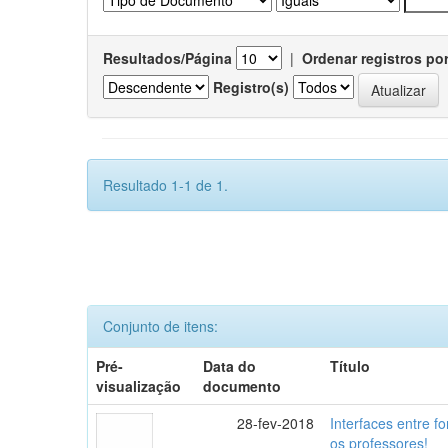
Resultados/Página
|
Ordenar registros po
Registro(s)
Resultado 1-1 de 1.
Conjunto de itens:
Pré-
Data do
Título
visualização
documento
28-fev-2018
Interfaces entre f
os professores!