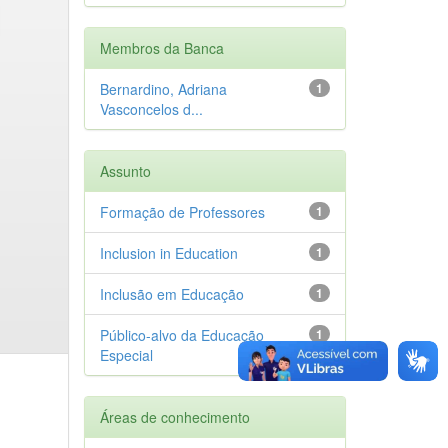
Membros da Banca
Bernardino, Adriana
1
Vasconcelos d...
Assunto
Formação de Professores
1
Inclusion in Education
1
Inclusão em Educação
1
Público-alvo da Educação
1
Especial
Áreas de conhecimento