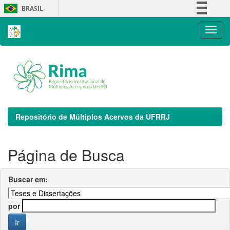
Skip
BRASIL
navigation
Simplifique!
Comunica BR
Participe
Acesso à informação
Legislação
Canais
Repositório de Múltiplos Acervos da UFRRJ
Página de Busca
Buscar em:
por