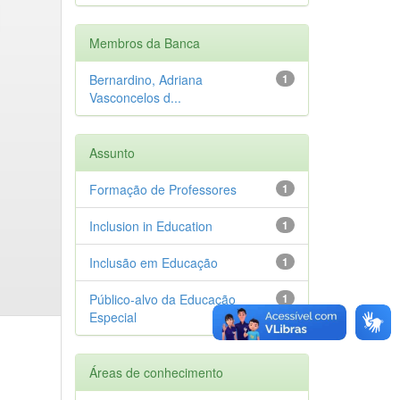
Membros da Banca
Bernardino, Adriana
1
Vasconcelos d...
Assunto
Formação de Professores
1
Inclusion in Education
1
Inclusão em Educação
1
Público-alvo da Educação
1
Especial
Áreas de conhecimento