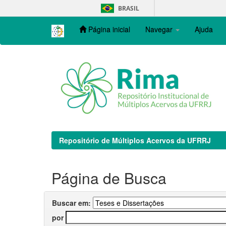
Skip
BRASIL
navigation
Página inicial
Navegar
Ajuda
Repositório de Múltiplos Acervos da UFRRJ
Página de Busca
Buscar em:
por