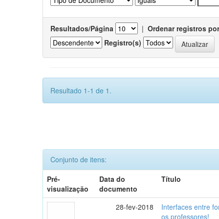
Resultados/Página
|
Ordenar registros po
Registro(s)
Resultado 1-1 de 1.
Conjunto de itens:
Pré-
Data do
Título
visualização
documento
28-fev-2018
Interfaces entre f
os professores!