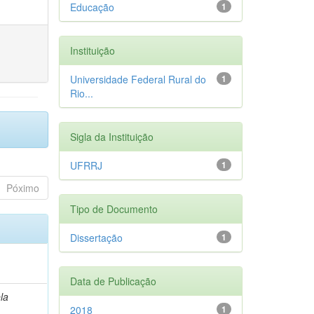
Educação
1
Instituição
Universidade Federal Rural do
1
Rio...
Sigla da Instituição
UFRRJ
1
Póximo
Tipo de Documento
Dissertação
1
Data de Publicação
la
2018
1