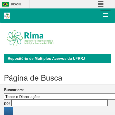
Skip
BRASIL
navigation
Simplifique!
Comunica BR
Participe
Acesso à informação
Legislação
Canais
Repositório de Múltiplos Acervos da UFRRJ
Página de Busca
Buscar em:
por