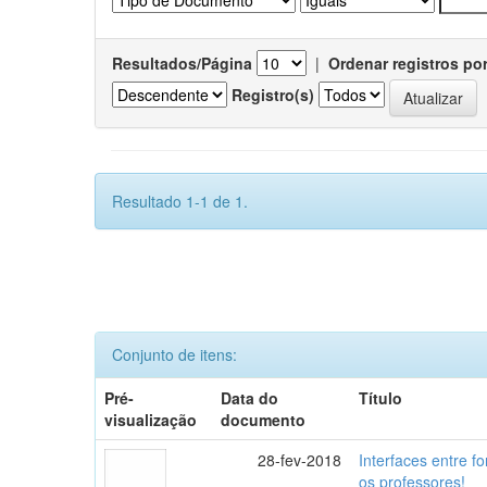
Resultados/Página
|
Ordenar registros po
Registro(s)
Resultado 1-1 de 1.
Conjunto de itens:
Pré-
Data do
Título
visualização
documento
28-fev-2018
Interfaces entre f
os professores!