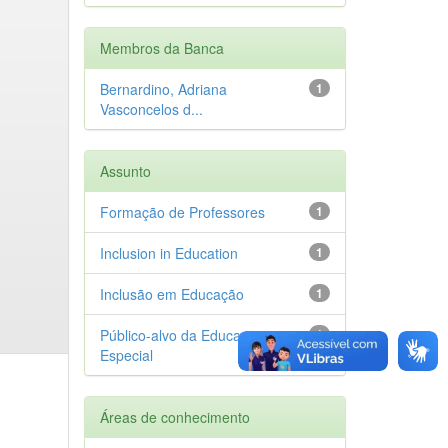
Membros da Banca
Bernardino, Adriana
1
Vasconcelos d...
Assunto
Formação de Professores
1
Inclusion in Education
1
Inclusão em Educação
1
Público-alvo da Educação
1
Especial
Áreas de conhecimento