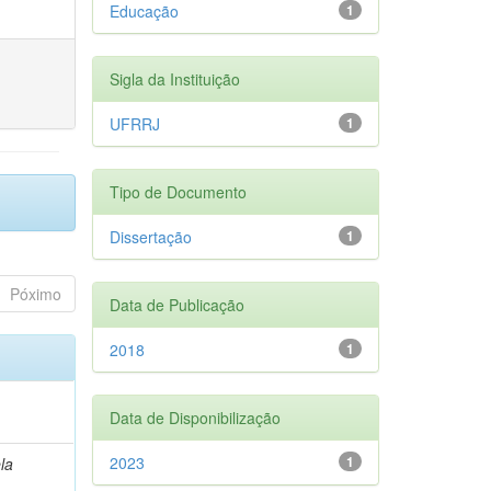
Educação
1
Sigla da Instituição
UFRRJ
1
Tipo de Documento
Dissertação
1
Póximo
Data de Publicação
2018
1
Data de Disponibilização
2023
1
la