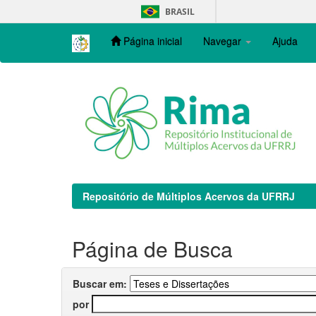
Skip
BRASIL
navigation
Página inicial
Navegar
Ajuda
Repositório de Múltiplos Acervos da UFRRJ
Página de Busca
Buscar em:
por