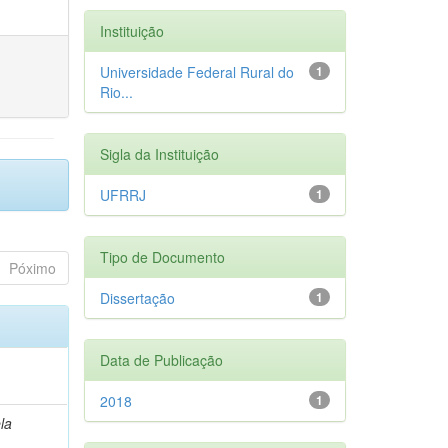
Instituição
Universidade Federal Rural do
1
Rio...
Sigla da Instituição
UFRRJ
1
Tipo de Documento
Póximo
Dissertação
1
Data de Publicação
2018
1
la