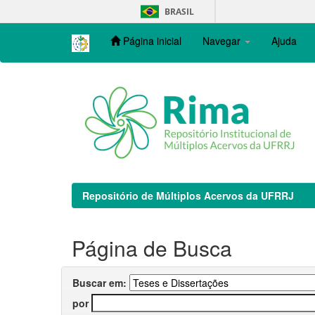
Skip
BRASIL
navigation
Página inicial
Navegar
Ajuda
Repositório de Múltiplos Acervos da UFRRJ
Página de Busca
Buscar em:
por