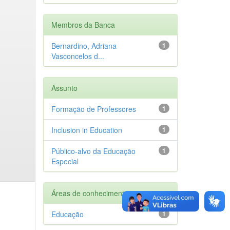
Membros da Banca
Bernardino, Adriana
1
Vasconcelos d...
Assunto
Formação de Professores
1
Inclusion in Education
1
Público-alvo da Educação
1
Especial
Áreas de conhecimento
Educação
1