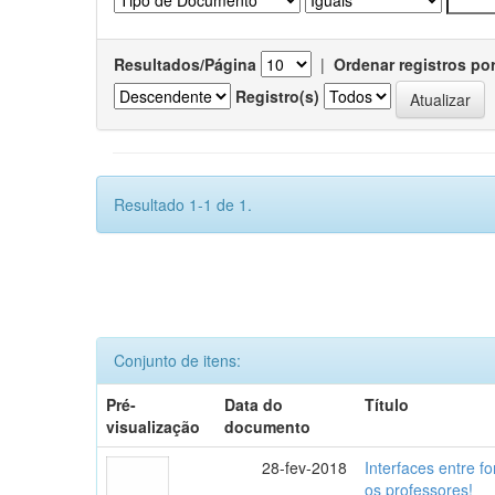
Resultados/Página
|
Ordenar registros po
Registro(s)
Resultado 1-1 de 1.
Conjunto de itens:
Pré-
Data do
Título
visualização
documento
28-fev-2018
Interfaces entre f
os professores!