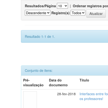
Resultados/Página
|
Ordenar registros po
Registro(s)
Resultado 1-1 de 1.
Conjunto de itens:
Pré-
Data do
Título
visualização
documento
28-fev-2018
Interfaces entre f
os professores!