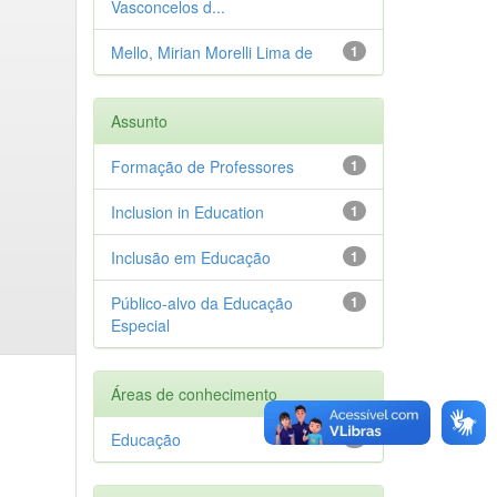
Vasconcelos d...
Mello, Mirian Morelli Lima de
1
Assunto
Formação de Professores
1
Inclusion in Education
1
Inclusão em Educação
1
Público-alvo da Educação
1
Especial
Áreas de conhecimento
Educação
1