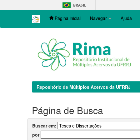
Skip
BRASIL
navigation
Página inicial
Navegar
Ajuda
Repositório de Múltiplos Acervos da UFRRJ
Página de Busca
Buscar em:
por