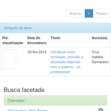
Anterior
1
Póximo
Conjunto de itens:
Pré-
Data do
Título
Autor(es)
visualização
documento
28-fev-2018
Interfaces entre
Cruz,
formação, inclusão e
Isabela
educação especial:
Damaceno
com a palavra... os
professores!
Busca facetada
Orientador
Damasceno, Allan Rocha
1