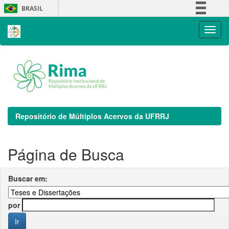
Skip
BRASIL
navigation
Simplifique!
Comunica BR
Participe
Acesso à informação
Legislação
Canais
Repositório de Múltiplos Acervos da UFRRJ
Página de Busca
Buscar em:
por