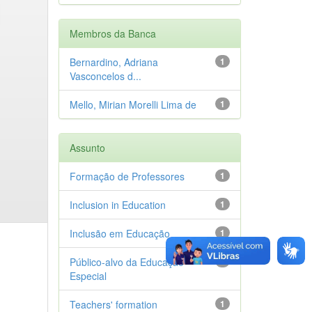
Membros da Banca
Bernardino, Adriana
1
Vasconcelos d...
Mello, Mirian Morelli Lima de
1
Assunto
Formação de Professores
1
Inclusion in Education
1
Inclusão em Educação
1
Público-alvo da Educação
1
Especial
Teachers' formation
1