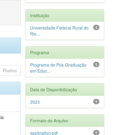
Instituição
Universidade Federal Rural do
1
Rio...
Programa
Programa de Pós-Graduação
1
Póximo
em Educ...
Data de Disponibilização
2023
1
la
Formato do Arquivo
application/pdf
1