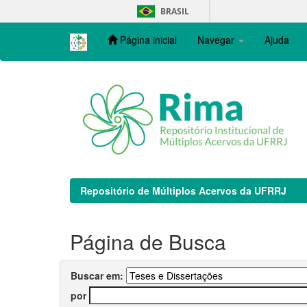
Skip
BRASIL
navigation
Página inicial
Navegar
Ajuda
Repositório de Múltiplos Acervos da UFRRJ
Página de Busca
Buscar em:
por