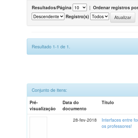
Resultados/Página
|
Ordenar registros po
Registro(s)
Resultado 1-1 de 1.
Conjunto de itens:
Pré-
Data do
Título
visualização
documento
28-fev-2018
Interfaces entre f
os professores!