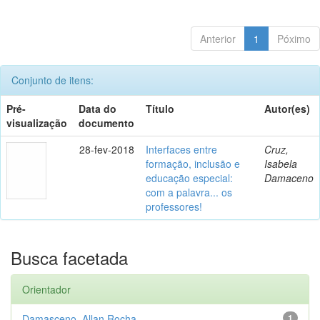
Anterior
1
Póximo
Conjunto de itens:
Pré-
Data do
Título
Autor(es)
visualização
documento
28-fev-2018
Interfaces entre
Cruz,
formação, inclusão e
Isabela
educação especial:
Damaceno
com a palavra... os
professores!
Busca facetada
Orientador
Damasceno, Allan Rocha
1