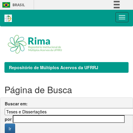
Skip
BRASIL
navigation
Simplifique!
Comunica BR
Participe
Acesso à informação
Legislação
Canais
Repositório de Múltiplos Acervos da UFRRJ
Página de Busca
Buscar em:
por