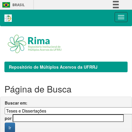
Skip
BRASIL
navigation
Simplifique!
Comunica BR
Participe
Acesso à informação
Legislação
Canais
Repositório de Múltiplos Acervos da UFRRJ
Página de Busca
Buscar em:
por