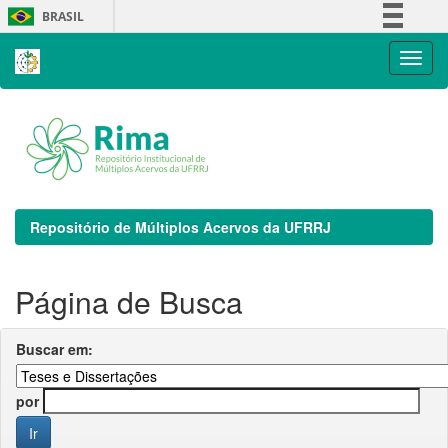
Skip
BRASIL
navigation
Simplifique!
Comunica BR
Participe
Acesso à informação
Legislação
Canais
Repositório de Múltiplos Acervos da UFRRJ
Página de Busca
Buscar em:
por