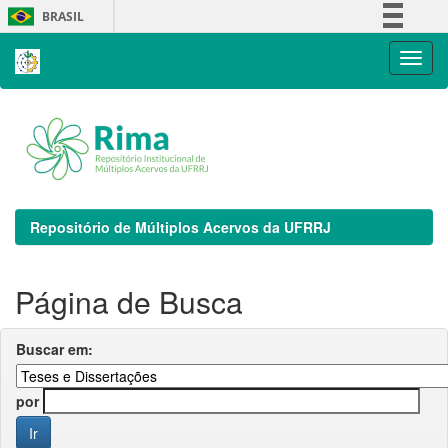
Skip
BRASIL
navigation
Simplifique!
Comunica BR
Participe
Acesso à informação
Legislação
Canais
Repositório de Múltiplos Acervos da UFRRJ
Página de Busca
Buscar em:
por