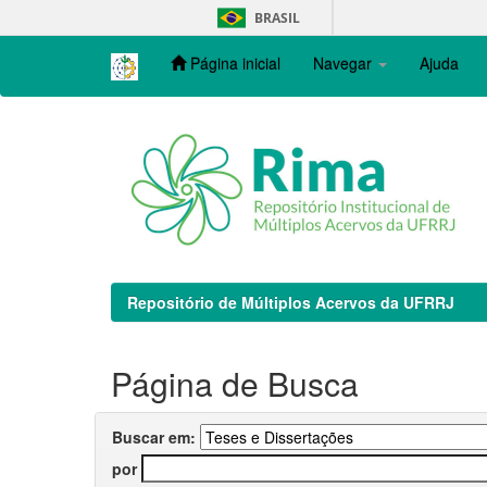
Skip
BRASIL
navigation
Página inicial
Navegar
Ajuda
Repositório de Múltiplos Acervos da UFRRJ
Página de Busca
Buscar em:
por