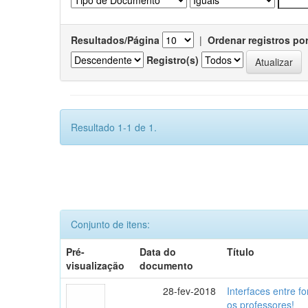
Resultados/Página
|
Ordenar registros po
Registro(s)
Resultado 1-1 de 1.
Conjunto de itens:
Pré-
Data do
Título
visualização
documento
28-fev-2018
Interfaces entre f
os professores!