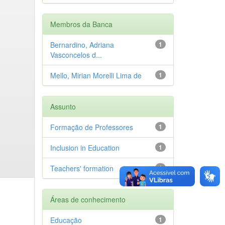
Membros da Banca
Bernardino, Adriana
1
Vasconcelos d...
Mello, Mirian Morelli Lima de
1
Assunto
Formação de Professores
1
Inclusion in Education
1
Teachers' formation
1
Áreas de conhecimento
Educação
1