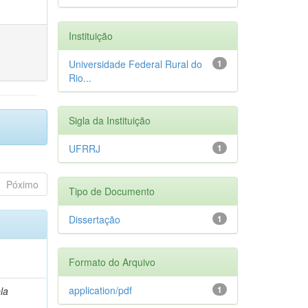
Instituição
Universidade Federal Rural do
1
Rio...
Sigla da Instituição
UFRRJ
1
Póximo
Tipo de Documento
Dissertação
1
Formato do Arquivo
application/pdf
1
la