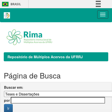
Skip
BRASIL
navigation
Simplifique!
Comunica BR
Participe
Acesso à informação
Legislação
Canais
Repositório de Múltiplos Acervos da UFRRJ
Página de Busca
Buscar em:
por