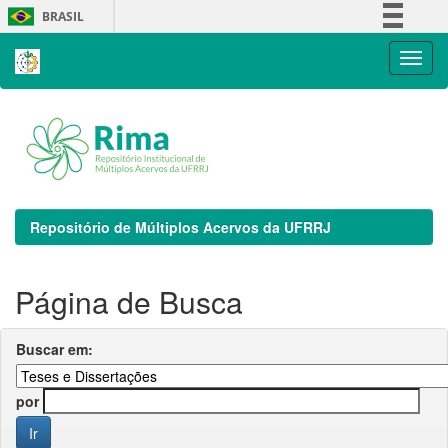
Skip
BRASIL
navigation
Simplifique!
Comunica BR
Participe
Acesso à informação
Legislação
Canais
Repositório de Múltiplos Acervos da UFRRJ
Página de Busca
Buscar em:
por