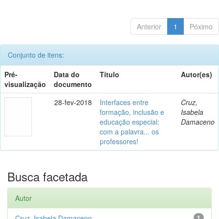
Anterior
1
Póximo
Conjunto de itens:
Pré-
Data do
Título
Autor(es)
visualização
documento
28-fev-2018
Interfaces entre
Cruz,
formação, inclusão e
Isabela
educação especial:
Damaceno
com a palavra... os
professores!
Busca facetada
Autor
Cruz, Isabela Damaceno
1