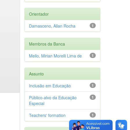
Orientador
Damasceno, Allan Rocha
1
Membros da Banca
Mello, Mirian Morelli Lima de
1
Assunto
Inclusão em Educação
1
Público-alvo da Educação
1
Especial
Teachers' formation
1