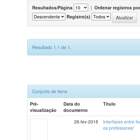
Resultados/Página
|
Ordenar registros po
Registro(s)
Resultado 1-1 de 1.
Conjunto de itens:
Pré-
Data do
Título
visualização
documento
28-fev-2018
Interfaces entre f
os professores!