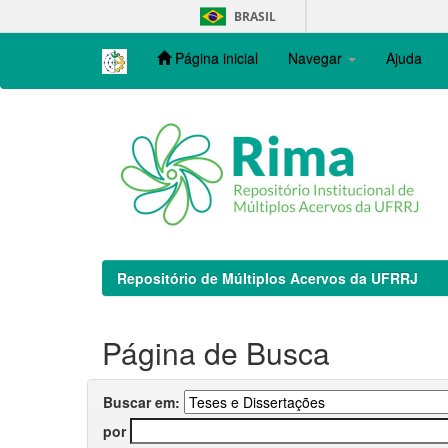
Skip
BRASIL
navigation
Página inicial
Navegar
Ajuda
Repositório de Múltiplos Acervos da UFRRJ
Página de Busca
Buscar em:
por