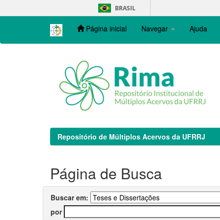
Skip
BRASIL
navigation
Página inicial
Navegar
Ajuda
Repositório de Múltiplos Acervos da UFRRJ
Página de Busca
Buscar em:
por