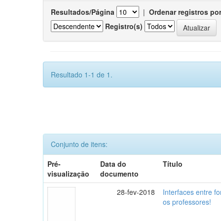
Resultados/Página
|
Ordenar registros po
Registro(s)
Resultado 1-1 de 1.
Conjunto de itens:
Pré-
Data do
Título
visualização
documento
28-fev-2018
Interfaces entre f
os professores!