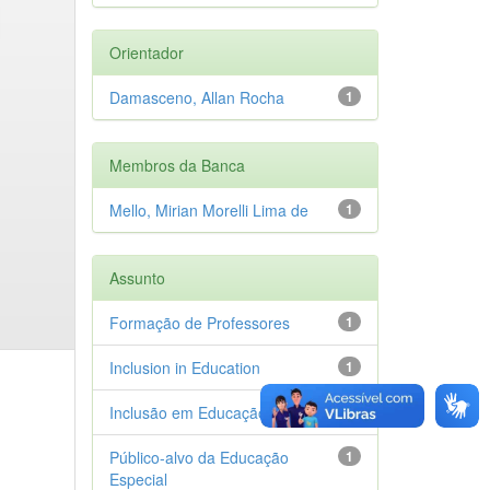
Orientador
Damasceno, Allan Rocha
1
Membros da Banca
Mello, Mirian Morelli Lima de
1
Assunto
Formação de Professores
1
Inclusion in Education
1
Inclusão em Educação
1
Público-alvo da Educação
1
Especial