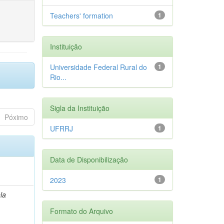
Teachers' formation
1
Instituição
Universidade Federal Rural do
1
Rio...
Sigla da Instituição
Póximo
UFRRJ
1
Data de Disponibilização
2023
1
la
Formato do Arquivo