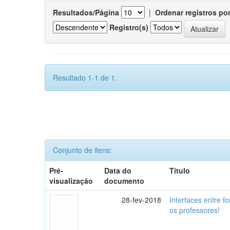
Resultados/Página
|
Ordenar registros po
Registro(s)
Resultado 1-1 de 1.
Conjunto de itens:
Pré-
Data do
Título
visualização
documento
28-fev-2018
Interfaces entre f
os professores!