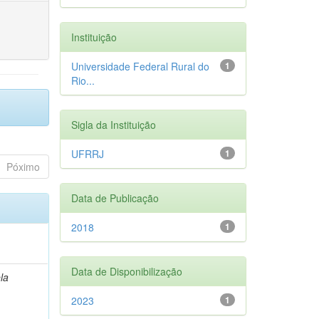
Instituição
Universidade Federal Rural do
1
Rio...
Sigla da Instituição
UFRRJ
1
Póximo
Data de Publicação
2018
1
Data de Disponibilização
la
2023
1