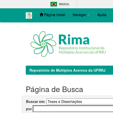
Skip
BRASIL
navigation
Página inicial
Navegar
Ajuda
Repositório de Múltiplos Acervos da UFRRJ
Página de Busca
Buscar em:
por