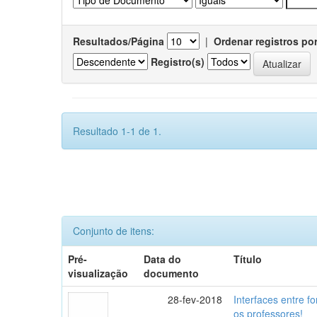
Resultados/Página
|
Ordenar registros po
Registro(s)
Resultado 1-1 de 1.
Conjunto de itens:
Pré-
Data do
Título
visualização
documento
28-fev-2018
Interfaces entre f
os professores!