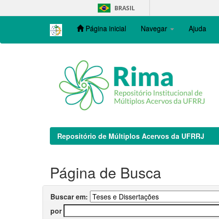
Skip
BRASIL
navigation
Página inicial
Navegar
Ajuda
Repositório de Múltiplos Acervos da UFRRJ
Página de Busca
Buscar em:
por