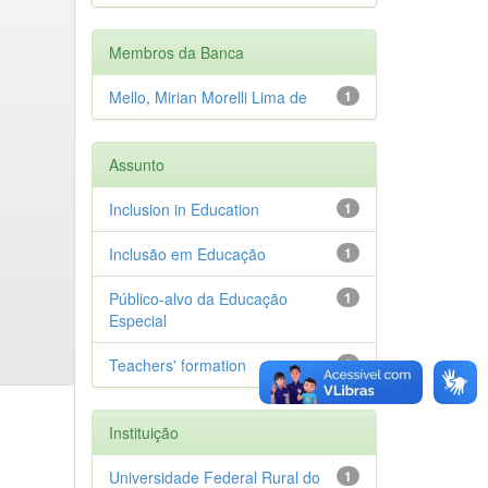
Membros da Banca
Mello, Mirian Morelli Lima de
1
Assunto
Inclusion in Education
1
Inclusão em Educação
1
Público-alvo da Educação
1
Especial
Teachers' formation
1
Instituição
Universidade Federal Rural do
1