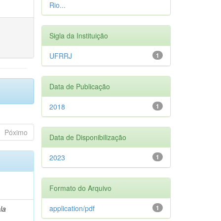
Rio...
Sigla da Instituição
UFRRJ
1
Data de Publicação
2018
1
Póximo
Data de Disponibilização
2023
1
Formato do Arquivo
application/pdf
1
la