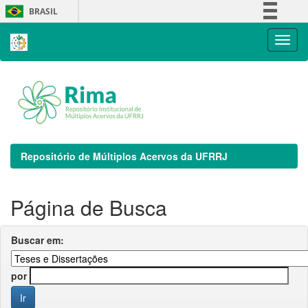
Skip
BRASIL
navigation
Simplifique!
Comunica BR
Participe
Acesso à informação
Legislação
Canais
Repositório de Múltiplos Acervos da UFRRJ
Página de Busca
Buscar em:
por