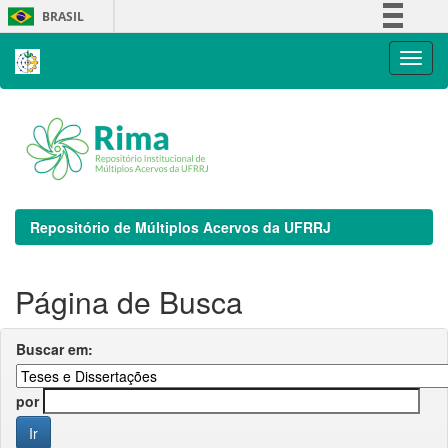
Skip
BRASIL
navigation
Simplifique!
Comunica BR
Participe
Acesso à informação
Legislação
Canais
Repositório de Múltiplos Acervos da UFRRJ
Página de Busca
Buscar em:
por