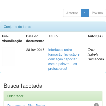
Anterior
1
Póximo
Conjunto de itens:
Pré-
Data do
Título
Autor(es)
visualização
documento
28-fev-2018
Interfaces entre
Cruz,
formação, inclusão e
Isabela
educação especial:
Damaceno
com a palavra... os
professores!
Busca facetada
Orientador
Damasceno, Allan Rocha
1