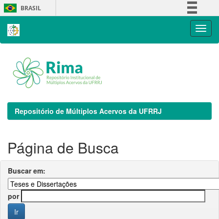
Skip
BRASIL
navigation
Simplifique!
Comunica BR
Participe
Acesso à informação
Legislação
Canais
Repositório de Múltiplos Acervos da UFRRJ
Página de Busca
Buscar em:
por