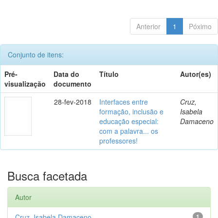
Anterior
1
Póximo
Conjunto de itens:
Pré-
Data do
Título
Autor(es)
visualização
documento
28-fev-2018
Interfaces entre
Cruz,
formação, inclusão e
Isabela
educação especial:
Damaceno
com a palavra... os
professores!
Busca facetada
Autor
Cruz, Isabela Damaceno
1