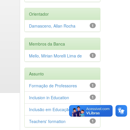
Orientador
Damasceno, Allan Rocha
1
Membros da Banca
Mello, Mirian Morelli Lima de
1
Assunto
Formação de Professores
1
Inclusion in Education
1
Inclusão em Educação
1
Teachers' formation
1