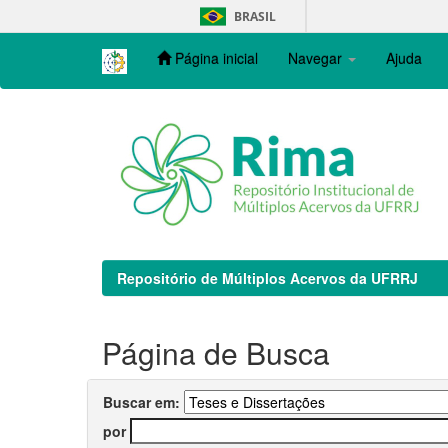
Skip
BRASIL
navigation
Página inicial
Navegar
Ajuda
Repositório de Múltiplos Acervos da UFRRJ
Página de Busca
Buscar em:
por