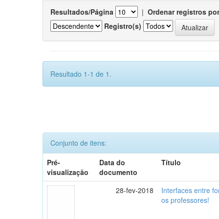
Resultados/Página
|
Ordenar registros po
Registro(s)
Resultado 1-1 de 1.
Conjunto de itens:
Pré-
Data do
Título
visualização
documento
28-fev-2018
Interfaces entre f
os professores!