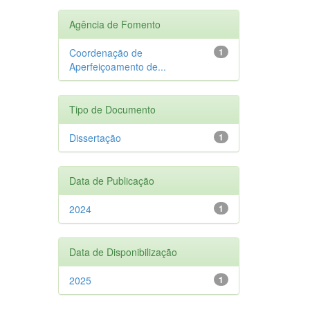
Agência de Fomento
Coordenação de
1
Aperfeiçoamento de...
Tipo de Documento
Dissertação
1
Data de Publicação
2024
1
Data de Disponibilização
2025
1