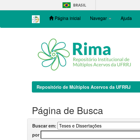
Skip
BRASIL
navigation
Página inicial
Navegar
Ajuda
Repositório de Múltiplos Acervos da UFRRJ
Página de Busca
Buscar em:
por