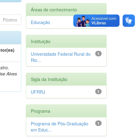
Áreas de conhecimento
Póximo
Educação
1
Instituição
tor(es)
Universidade Federal Rural do
1
Rio...
stro,
ise Alves
Sigla da Instituição
UFRRJ
1
Programa
Programa de Pós-Graduação
1
em Educ...