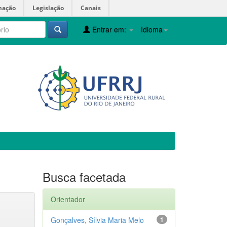
mação
Legislação
Canais
Entrar em:
Idioma
Busca facetada
Orientador
Gonçalves, Sílvia Maria Melo
1