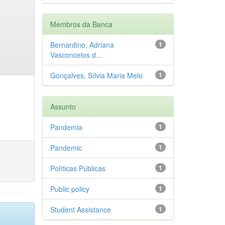
Membros da Banca
Bernardino, Adriana
1
Vasconcelos d...
Gonçalves, Sílvia Maria Melo
1
Assunto
Pandemia
1
Pandemic
1
Políticas Públicas
1
Public policy
1
Student Assistance
1