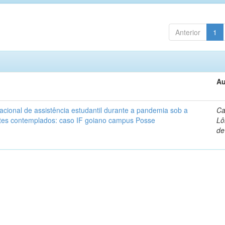
Anterior
1
Au
cional de assistência estudantil durante a pandemia sob a
Ca
ntes contemplados: caso IF goiano campus Posse
Lô
de