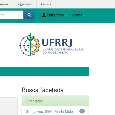
mação
Legislação
Canais
Entrar em:
Idioma
Busca facetada
Orientador
Gonçalves, Sílvia Maria Melo
1