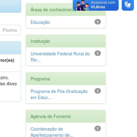
Áreas de conhecimento
Educação
1
Póximo
Instituição
Universidade Federal Rural do
1
Rio...
tor(es)
stro,
Programa
ise Alves
Programa de Pós-Graduação
1
em Educ...
Agência de Fomento
Coordenação de
1
Aperfeiçoamento de...