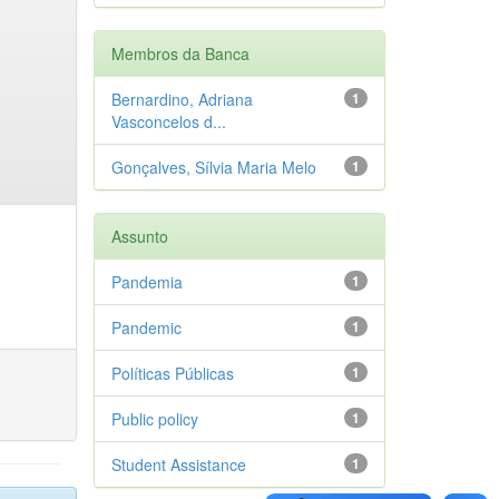
Membros da Banca
Bernardino, Adriana
1
Vasconcelos d...
Gonçalves, Sílvia Maria Melo
1
Assunto
Pandemia
1
Pandemic
1
Políticas Públicas
1
Public policy
1
Student Assistance
1