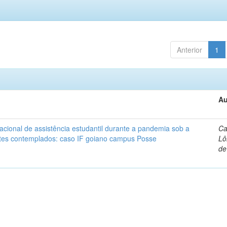
Anterior
1
Au
cional de assistência estudantil durante a pandemia sob a
Ca
ntes contemplados: caso IF goiano campus Posse
Lô
de