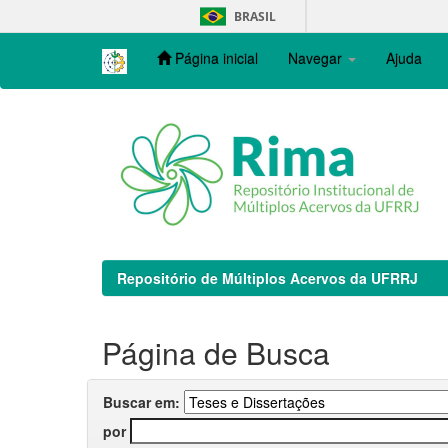
Skip
BRASIL
navigation
Página inicial
Navegar
Ajuda
Repositório de Múltiplos Acervos da UFRRJ
Página de Busca
Buscar em:
por