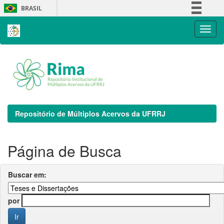
Skip
BRASIL
navigation
Simplifique!
Comunica BR
Participe
Acesso à informação
Legislação
Canais
Repositório de Múltiplos Acervos da UFRRJ
Página de Busca
Buscar em:
por