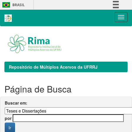
Skip
BRASIL
navigation
Simplifique!
Comunica BR
Participe
Acesso à informação
Legislação
Canais
Repositório de Múltiplos Acervos da UFRRJ
Página de Busca
Buscar em:
por