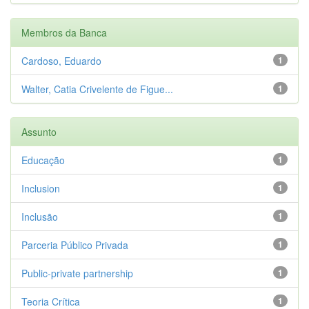
Membros da Banca
Cardoso, Eduardo
1
Walter, Catia Crivelente de Figue...
1
Assunto
Educação
1
Inclusion
1
Inclusão
1
Parceria Público Privada
1
Public-private partnership
1
Teoria Crítica
1