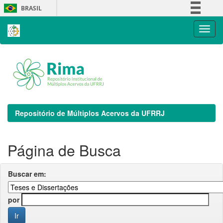
Skip
BRASIL
navigation
Simplifique!
Comunica BR
Participe
Acesso à informação
Legislação
Canais
Repositório de Múltiplos Acervos da UFRRJ
Página de Busca
Buscar em:
por