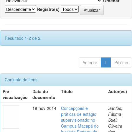
Ordenar
Registro(s)
Resultado 1-2 de 2.
Anterior
1
Póximo
Conjunto de itens:
Pré-
Data do
Título
Autor(es)
visualização
documento
19-nov-2014
Concepções e
Santos,
práticas de estágio
Fátima
supervisionado no
Sueli
Campus Macapá do
Oliveira
Instituto Federal de
dos