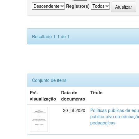
Registro(s)
Resultado 1-1 de 1.
Conjunto de itens:
Pré-
Data do
Título
visualização
documento
20-jul-2020
Políticas públicas de edu
público-alvo da educaçã
pedagógicas