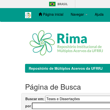
Skip
BRASIL
navigation
Página inicial
Navegar
Ajuda
Repositório de Múltiplos Acervos da UFRRJ
Página de Busca
Buscar em:
por