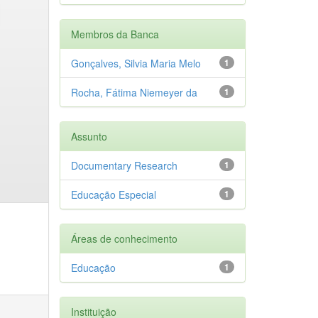
Membros da Banca
Gonçalves, Silvia Maria Melo
1
Rocha, Fátima Niemeyer da
1
Assunto
Documentary Research
1
Educação Especial
1
Áreas de conhecimento
Educação
1
Instituição