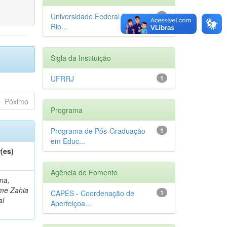
Universidade Federal Rural do
1
Rio...
Sigla da Instituição
UFRRJ
1
Póximo
Programa
Programa de Pós-Graduação
1
em Educ...
(es)
Agência de Fomento
na,
me Zahia
CAPES - Coordenação de
1
al
Aperfeiçoa...