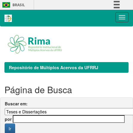
Skip
BRASIL
navigation
Simplifique!
Comunica BR
Participe
Acesso à informação
Legislação
Canais
Repositório de Múltiplos Acervos da UFRRJ
Página de Busca
Buscar em:
por